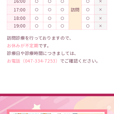
16:00
〇
〇
〇
〇
×
17:00
訪問
〇
〇
〇
〇
×
18:00
〇
〇
〇
〇
×
19:00
〇
〇
〇
〇
×
訪問診療を行っておりますので、
お休みが不定期
です。
診療日や診療時間につきましては、
お電話（047-334-7253）
でご確認ください。