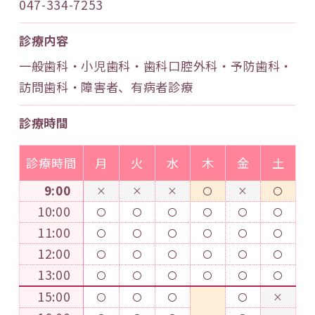
047-334-7253
診療内容
一般歯科・小児歯科・歯科口腔外科・予防歯科・
訪問歯科・障害者、有病者診療
診療時間
診療時間
月
火
水
木
金
土
9:00
×
×
×
〇
×
〇
10:00
〇
〇
〇
〇
〇
〇
11:00
〇
〇
〇
〇
〇
〇
12:00
〇
〇
〇
〇
〇
〇
13:00
〇
〇
〇
〇
〇
〇
15:00
〇
〇
〇
〇
×