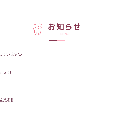
お知らせ
NEWS
しています🦆
ょう❗️
️
意を‼️