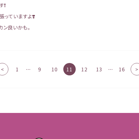
❗️
っていますよ❣️
カン良いかも。
<
1
…
9
10
11
12
13
…
16
>